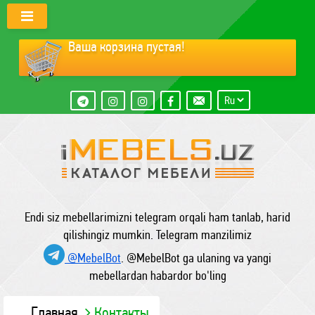
Ваша корзина пустая!
Endi siz mebellarimizni telegram orqali ham tanlab, harid
qilishingiz mumkin. Telegram manzilimiz
@MebelBot
. @MebelBot ga ulaning va yangi
mebellardan habardor bo'ling
Главная
Контакты