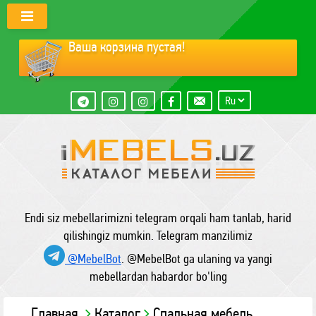
Ваша корзина пустая!
Endi siz mebellarimizni telegram orqali ham tanlab, harid
qilishingiz mumkin. Telegram manzilimiz
@MebelBot
. @MebelBot ga ulaning va yangi
mebellardan habardor bo'ling
Главная
Каталог
Спальная мебель