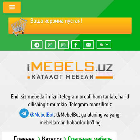
Ваша корзина пустая!
Endi siz mebellarimizni telegram orqali ham tanlab, harid
qilishingiz mumkin. Telegram manzilimiz
@MebelBot
. @MebelBot ga ulaning va yangi
mebellardan habardor bo'ling
Главная
Каталог
Спальная мебель