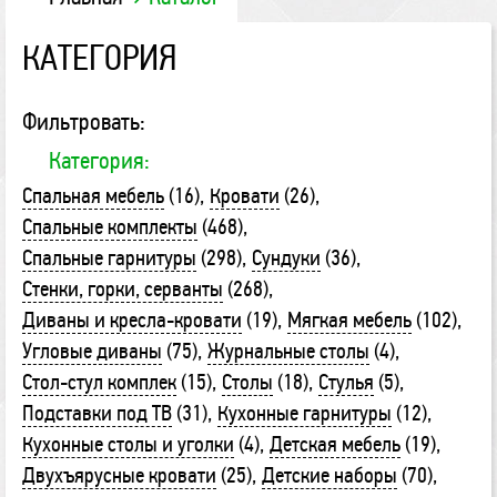
КАТЕГОРИЯ
Фильтровать:
Категория:
Спальная мебель
(16)
Кровати
(26)
Спальные комплекты
(468)
Спальные гарнитуры
(298)
Сундуки
(36)
Стенки, горки, серванты
(268)
Диваны и кресла-кровати
(19)
Мягкая мебель
(102)
Угловые диваны
(75)
Журнальные столы
(4)
Стол-стул комплек
(15)
Столы
(18)
Стулья
(5)
Подставки под ТВ
(31)
Кухонные гарнитуры
(12)
Кухонные столы и уголки
(4)
Детская мебель
(19)
Двухъярусные кровати
(25)
Детские наборы
(70)