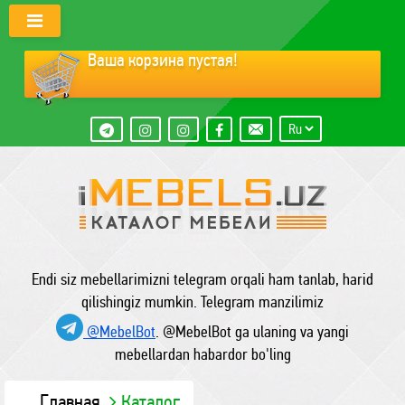
Ваша корзина пустая!
Endi siz mebellarimizni telegram orqali ham tanlab, harid
qilishingiz mumkin. Telegram manzilimiz
@MebelBot
. @MebelBot ga ulaning va yangi
mebellardan habardor bo'ling
Главная
Каталог