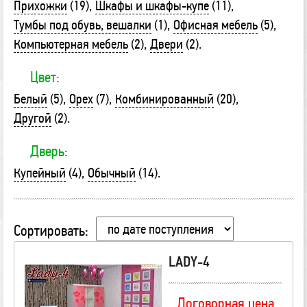
Прихожки
(19)
Шкафы и шкафы-купе
(11)
Тумбы под обувь, вешалки
(1)
Офисная мебель
(5)
Компьютерная мебель
(2)
Двери
(2)
Цвет:
Белый
(5)
Орех
(7)
Комбинированный
(20)
Другой
(2)
Дверь:
Купейный
(4)
Обычный
(14)
Сортировать:
LADY-4
Договорная цена