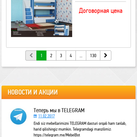
Договорная цена
1
2
3
4
...
130
НОВОСТИ И АКЦИИ
Теперь мы в TELEGRAM
11.02.2017
Endi siz mebellarimizni TELEGRAM dasturi orqali ham tanlab,
harid qilishingiz mumkin. Telegramdagi manzilimiz:
https://telegram.me/MebelBot