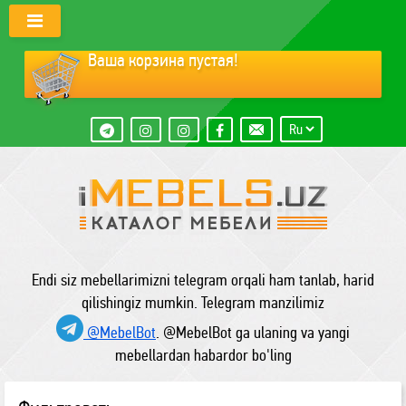
Ваша корзина пустая!
Endi siz mebellarimizni telegram orqali ham tanlab, harid
qilishingiz mumkin. Telegram manzilimiz
@MebelBot
. @MebelBot ga ulaning va yangi
mebellardan habardor bo'ling