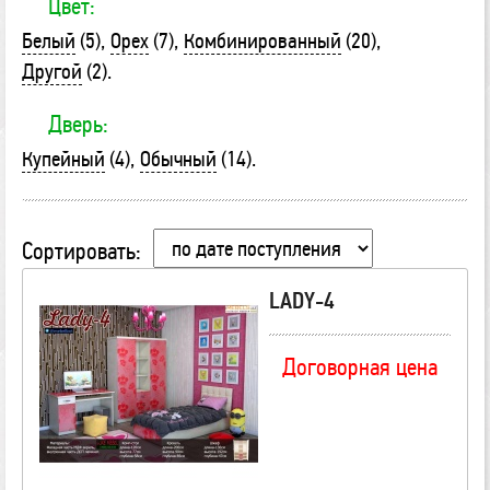
Цвет:
Белый
(5)
Орех
(7)
Комбинированный
(20)
Другой
(2)
Дверь:
Купейный
(4)
Обычный
(14)
Сортировать:
LADY-4
Договорная цена