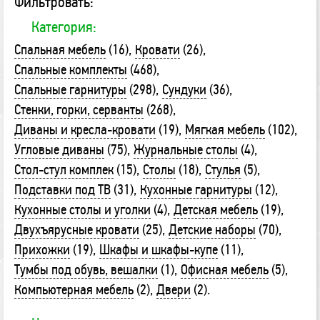
Фильтровать:
Категория:
Спальная мебель
(16)
Кровати
(26)
Спальные комплекты
(468)
Спальные гарнитуры
(298)
Сундуки
(36)
Стенки, горки, серванты
(268)
Диваны и кресла-кровати
(19)
Мягкая мебель
(102)
Угловые диваны
(75)
Журнальные столы
(4)
Стол-стул комплек
(15)
Столы
(18)
Стулья
(5)
Подставки под ТВ
(31)
Кухонные гарнитуры
(12)
Кухонные столы и уголки
(4)
Детская мебель
(19)
Двухъярусные кровати
(25)
Детские наборы
(70)
Прихожки
(19)
Шкафы и шкафы-купе
(11)
Тумбы под обувь, вешалки
(1)
Офисная мебель
(5)
Компьютерная мебель
(2)
Двери
(2)